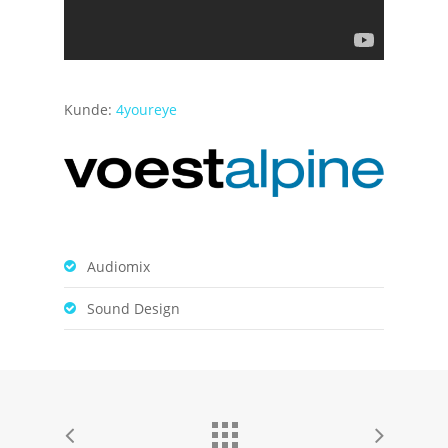
Kunde:
4youreye
Audiomix
Sound Design